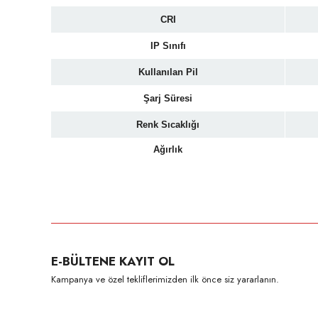
CRI
IP Sınıfı
Kullanılan Pil
Şarj Süresi
Renk Sıcaklığı
Ağırlık
Bu ürünün fiyat bilgisi, resim, ürün açıklamalarında ve diğer konula
Görüş ve önerileriniz için teşekkür ederiz.
Ürün resmi kalitesiz, bozuk veya görüntülenemiyor.
E-BÜLTENE KAYIT OL
Ürün açıklamasında eksik bilgiler bulunuyor.
Kampanya ve özel tekliflerimizden ilk önce siz yararlanın.
Ürün bilgilerinde hatalar bulunuyor.
Ürün fiyatı diğer sitelerden daha pahalı.