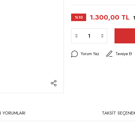
1.300,00 TL
%10
Yorum Yaz
Tavsiye Et
 YORUMLARI
TAKSİT SEÇENEK