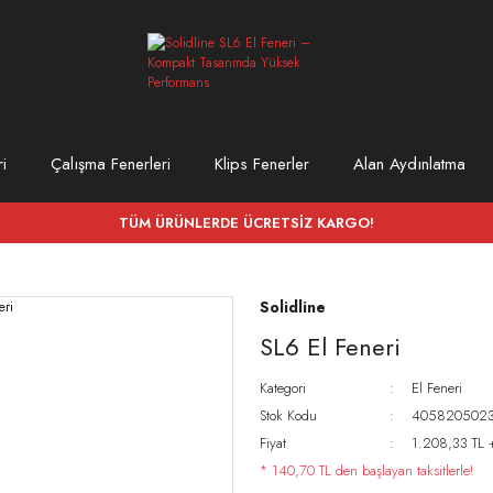
i
Çalışma Fenerleri
Klips Fenerler
Alan Aydınlatma
TÜM ÜRÜNLERDE ÜCRETSİZ KARGO!
Solidline
SL6 El Feneri
Kategori
El Feneri
Stok Kodu
405820502
Fiyat
1.208,33 TL 
* 140,70 TL den başlayan taksitlerle!