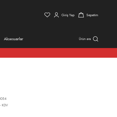
Giriş Yap
Sepetim
Aksesuarlar
Ürün ara
3054
+ KDV