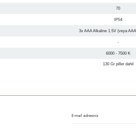
70
IP54
3x AAA Alkaline 1.5V (veya AA
-
6000 - 7500 K
130 Gr piller dahil
rda yetersiz gördüğünüz noktaları öneri formunu kullanarak tarafımıza iletebilirsi
Bu ürüne ilk yorumu siz yapın!
Yorum Yaz