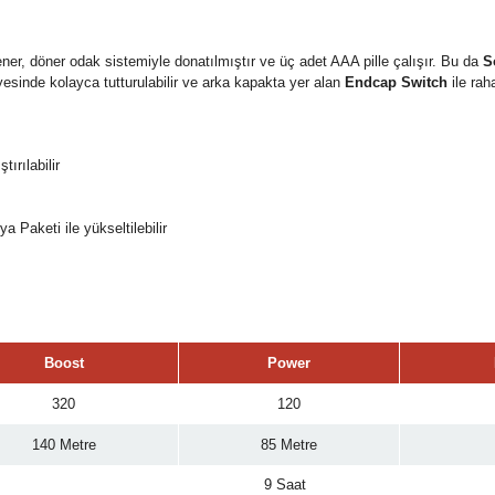
ener, döner odak sistemiyle donatılmıştır ve üç adet AAA pille çalışır. Bu da
S
yesinde kolayca tutturulabilir ve arka kapakta yer alan
Endcap Switch
ile raha
ırılabilir
 Paketi ile yükseltilebilir
Boost
Power
320
120
140 Metre
85 Metre
9 Saat