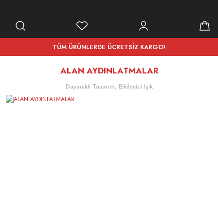
TÜM ÜRÜNLERDE ÜCRETSİZ KARGO!
ALAN AYDINLATMALAR
Dayanıklı Tasarım, Etkileyici Işık