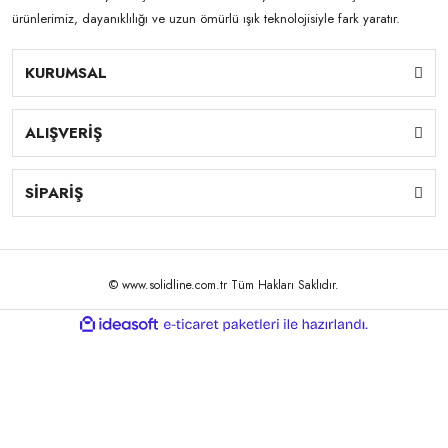
ürünlerimiz, dayanıklılığı ve uzun ömürlü ışık teknolojisiyle fark yaratır.
KURUMSAL
ALIŞVERİŞ
SİPARİŞ
© www.solidline.com.tr Tüm Hakları Saklıdır.
ile
ideasoft
e-
hazırlandı.
ticaret
paketleri